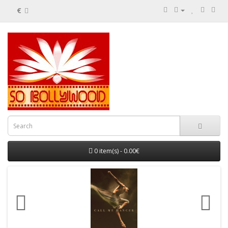
€
0 item(s) - 0.00€